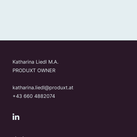
WEITERES
APRIL 29, 2023
Accesibility?
MEHR LESEN
Katharina Liedl M.A.
PRODUXT OWNER
katharina.liedl@produxt.at
+43 660 4882074
